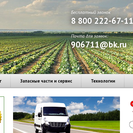
Бесплатный звонок
8 800 222-67-1
Почта для заявок:
906711@bk.ru
г
Запасные части и сервис
Технологии